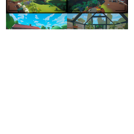
“På trädgårdsägarens begäran ger du dig ut på ett
uppdrag för att hitta borttappade föremål som
ligger utspridda i landskapet. Med hjälp av din
kamera letar du efter dessa glömda skatter – varje
fynd väcker ett minne till liv och hjälper till att
återställa det som en gång gått förlorat.”