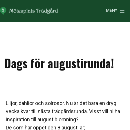
Hoppa
MENY
till
Mötesplats
innehåll
Trädgård
Dags för augustirunda!
Liljor, dahlior och solrosor. Nu är det bara en dryg
vecka kvar till nästa trädgårdsrunda. Visst vill ni ha
inspiration till augustiblomning?
De som har öppet den 8 augusti är;