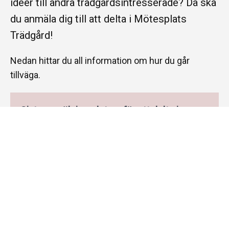
idéer till andra trädgårdsintresserade? Då ska
du anmäla dig till att delta i Mötesplats
Trädgård!
Nedan hittar du all information om hur du går
tillväga.
Sista anmälningsdatum för att delta i
Mötesplats Trädgård 2025 är den 28
februari.
Kriterier för att delta
För att kunna delta i Mötesplats Trädgård
finns ett antal kriterier som måste vara