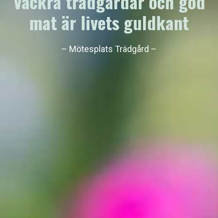
Vackra trädgårdar och god
mat är livets guldkant
– Mötesplats Trädgård –