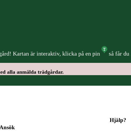
ård! Kartan är interaktiv, klicka på en pin
så får du
ed alla anmälda trädgårdar.
Hjälp?
Ansök