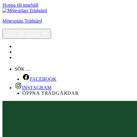
Hoppa till innehåll
Mötesplats Trädgård
MENY
STÄNG
OM OSS
HÄNDELSER
KONTAKT
SÖK …
FACEBOOK
INSTAGRAM
ÖPPNA TRÄDGÅRDAR