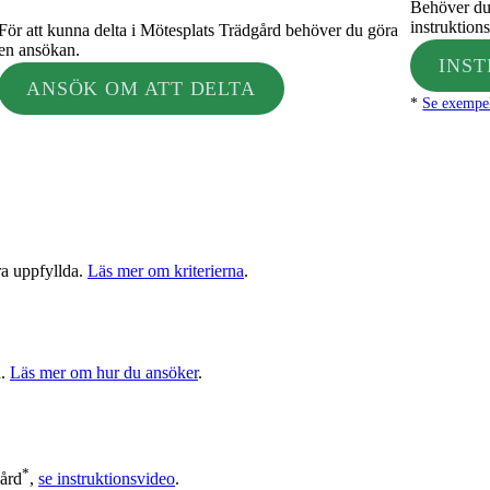
Behöver du 
instruktion
För att kunna delta i Mötesplats Trädgård behöver du göra
en ansökan.
INS
ANSÖK OM ATT DELTA
*
Se exempel
ra uppfyllda.
Läs mer om kriterierna
.
n.
Läs mer om hur du ansöker
.
*
gård
,
se instruktionsvideo
.